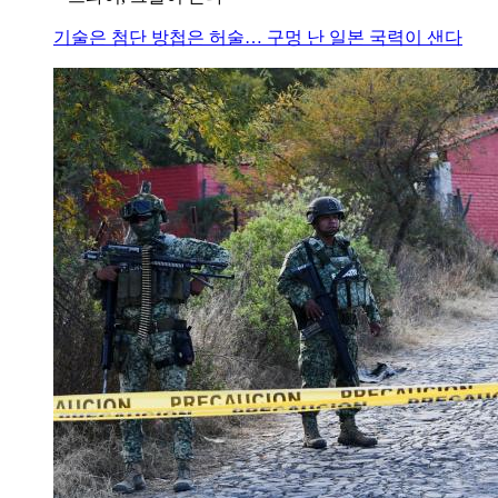
기술은 첨단 방첩은 허술… 구멍 난 일본 국력이 샌다