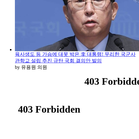
육사생도 등 가슴에 대못 박은 李 대통령! 무리한 국군사
관학교 설립 추진 규탄 국회 결의안 발의
by 유용원 의원