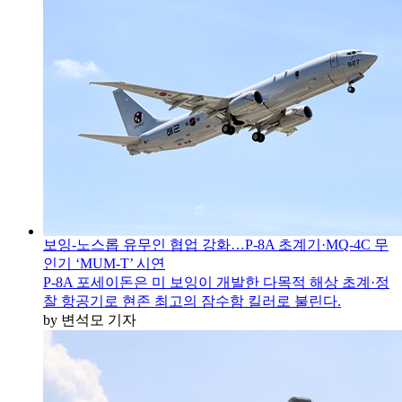
보잉-노스롭 유무인 협업 강화…P-8A 초계기·MQ-4C 무
인기 ‘MUM-T’ 시연
P-8A 포세이돈은 미 보잉이 개발한 다목적 해상 초계·정
찰 항공기로 현존 최고의 잠수함 킬러로 불린다.
by 변석모 기자